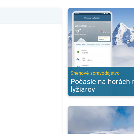
Počasie na horách nielen pre lyž
Snehové spravodajstvo
Počasie na horách 
lyžiarov
Ako sa máme správať v horskom 