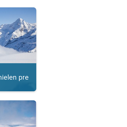
iarov. Snehové spravodajstvo. . .
nielen pre
teréne?. Počasie na horách v zime. . .