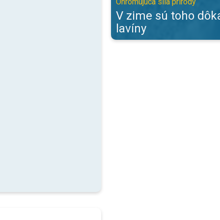
Ohromujúca sila prírody
V zime sú toho dô
lavíny