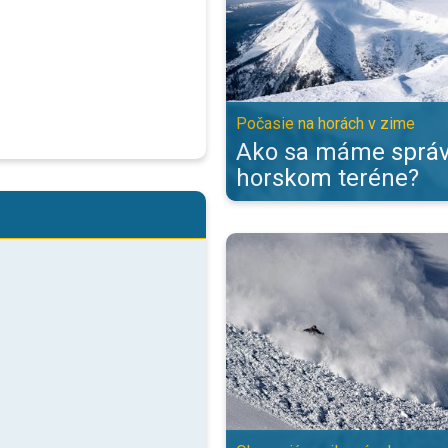
Počasie na horách v zime
Ako sa máme správ
horskom teréne?
V zime sú toho dôkazom lavíny. O