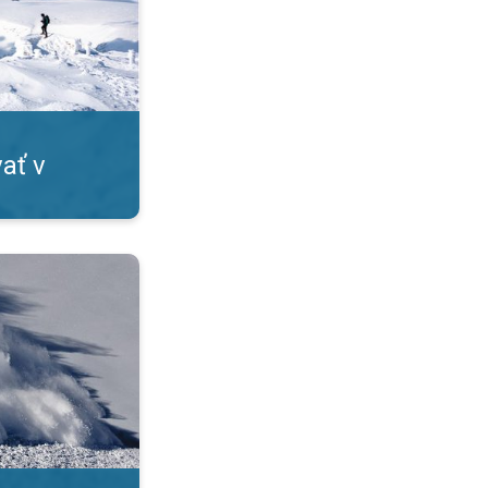
ať v
hromujúca sila prírody. . .