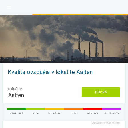
Kvalita ovzdušia v lokalite Aalten
aktuálne
DOBRÁ
Aalten
VEĽMI DOBRÁ
DOBRÁ
ZHORŠENÁ
ZLÁ
VEĽMI ZLÁ
EXTRÉMNE ZLÁ
European Air Quality Index