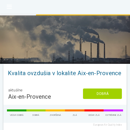
Kvalita ovzdušia v lokalite Aix-en-Provence
aktuálne
DOBRÁ
Aix-en-Provence
VEĽMI DOBRÁ
DOBRÁ
ZHORŠENÁ
ZLÁ
VEĽMI ZLÁ
EXTRÉMNE ZLÁ
European Air Quality Index