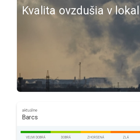
Kvalita ovzdušia v lokal
aktuálne
Barcs
VEĽMI DOBRÁ
DOBRÁ
ZHORŠENÁ
ZLÁ