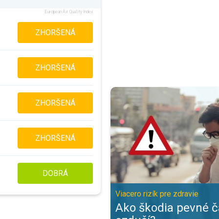
European Air Quality Index
ZHORŠENÁ
ZHORŠENÁ
Ako škodia pevné častice v ozduší
ZHORŠENÁ
ZHORŠENÁ
DOBRÁ
Viacero rizík pre zdravie
Ako škodia pevné č