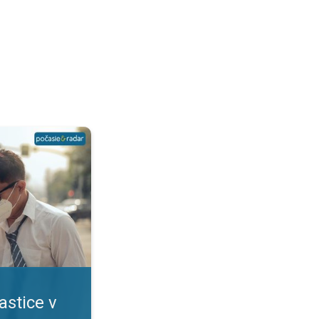
?. Viacero rizík pre zdravie. . .
astice v