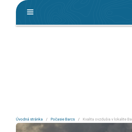
Úvodná stránka
/
Počasie Barcs
/
Kvalita ovzdušia v lokalite B