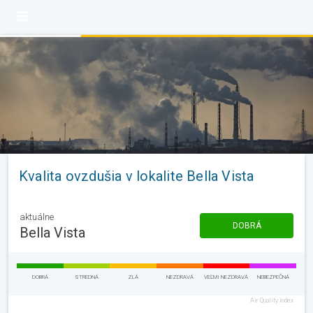
Kvalita ovzdušia v lokalite Bella Vista
aktuálne
DOBRÁ
Bella Vista
DOBRÁ
STREDNÁ
ZLÁ
NEZDRAVÁ
VEĽMI NEZDRAVÁ
NEBEZPEČNÁ
Air Quality Index