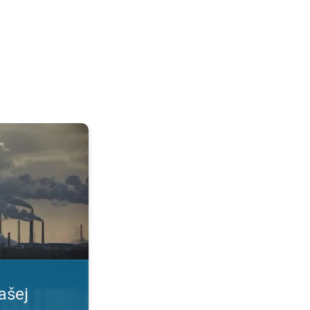
. Informovať sa včas. . .
ašej