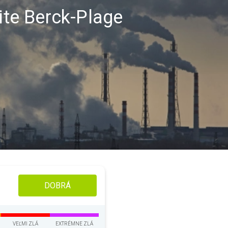
lite Berck-Plage
DOBRÁ
VEĽMI ZLÁ
EXTRÉMNE ZLÁ