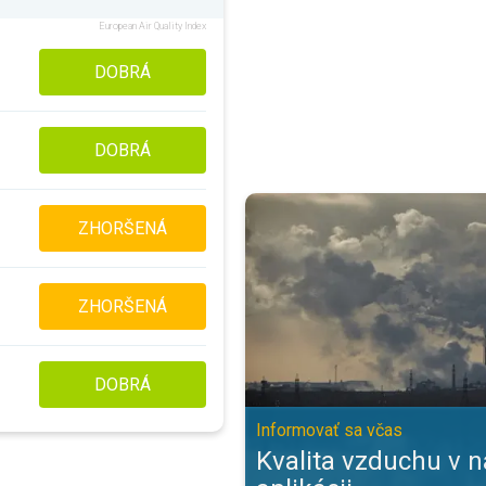
European Air Quality Index
DOBRÁ
DOBRÁ
Kvalita vzduchu v našej aplikácii
ZHORŠENÁ
ZHORŠENÁ
DOBRÁ
Informovať sa včas
Kvalita vzduchu v n