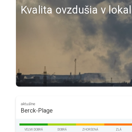
Kvalita ovzdušia v loka
aktuálne
Berck-Plage
VEĽMI DOBRÁ
DOBRÁ
ZHORŠENÁ
ZLÁ