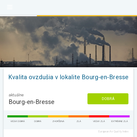
Kvalita ovzdušia v lokalite Bourg-en-Bresse
aktuálne
DOBRÁ
Bourg-en-Bresse
VEĽMI DOBRÁ
DOBRÁ
ZHORŠENÁ
ZLÁ
VEĽMI ZLÁ
EXTRÉMNE ZLÁ
European Air Quality Index