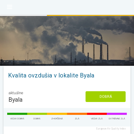
Kvalita ovzdušia v lokalite Byala
aktuálne
DOBRÁ
Byala
VEĽMI DOBRÁ
DOBRÁ
ZHORŠENÁ
ZLÁ
VEĽMI ZLÁ
EXTRÉMNE ZLÁ
European Air Quality Index