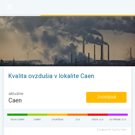
Kvalita ovzdušia v lokalite Caen
aktuálne
ZHORŠENÁ
Caen
VEĽMI DOBRÁ
DOBRÁ
ZHORŠENÁ
ZLÁ
VEĽMI ZLÁ
EXTRÉMNE ZLÁ
European Air Quality Index