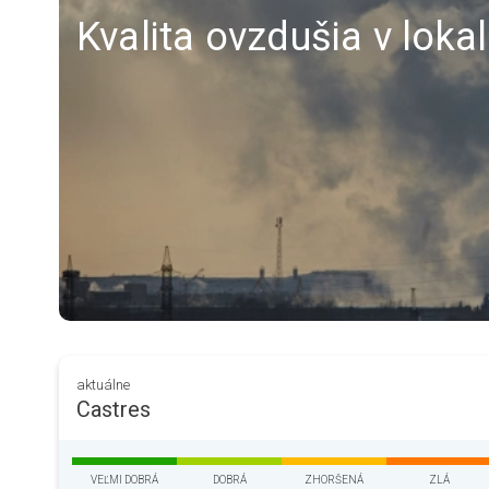
Kvalita ovzdušia v lokal
aktuálne
Castres
VEĽMI DOBRÁ
DOBRÁ
ZHORŠENÁ
ZLÁ