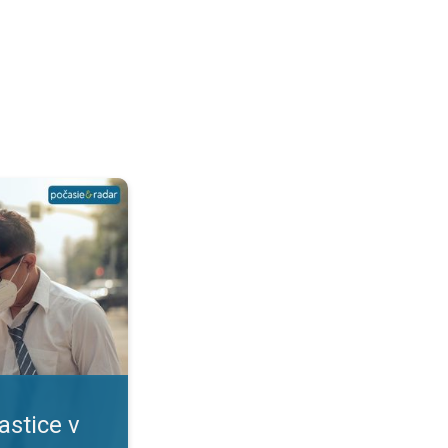
?. Viacero rizík pre zdravie. . .
astice v