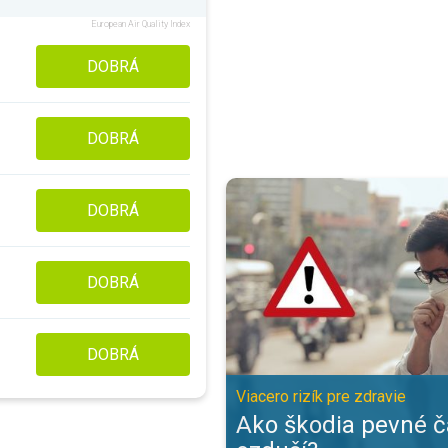
European Air Quality Index
DOBRÁ
DOBRÁ
Ako škodia pevné častice v ozduší
DOBRÁ
DOBRÁ
DOBRÁ
Viacero rizík pre zdravie
Ako škodia pevné č