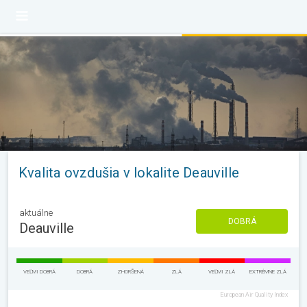
Kvalita ovzdušia v lokalite Deauville
aktuálne
DOBRÁ
Deauville
VEĽMI DOBRÁ
DOBRÁ
ZHORŠENÁ
ZLÁ
VEĽMI ZLÁ
EXTRÉMNE ZLÁ
European Air Quality Index