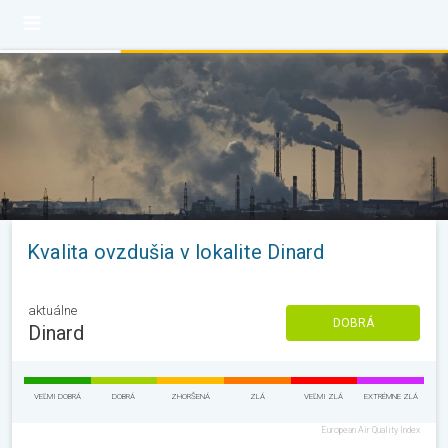
Kvalita ovzdušia v lokalite Dinard
aktuálne
DOBRÁ
Dinard
VEĽMI DOBRÁ
DOBRÁ
ZHORŠENÁ
ZLÁ
VEĽMI ZLÁ
EXTRÉMNE ZLÁ
European Air Quality Index