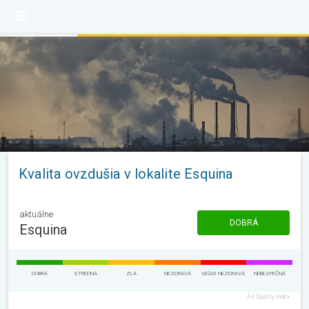
Kvalita ovzdušia v lokalite Esquina
aktuálne
DOBRÁ
Esquina
DOBRÁ
STREDNÁ
ZLÁ
NEZDRAVÁ
VEĽMI NEZDRAVÁ
NEBEZPEČNÁ
Air Quality Index