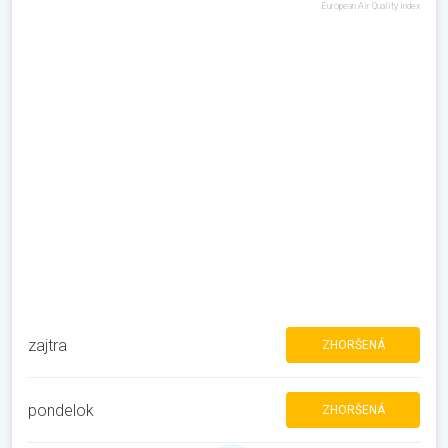
European Air Quality Index
zajtra
ZHORŠENÁ
pondelok
ZHORŠENÁ