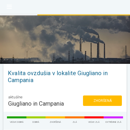
Kvalita ovzdušia v lokalite Giugliano in
Campania
aktuálne
ZHORŠENÁ
Giugliano in Campania
VEĽMI DOBRÁ
DOBRÁ
ZHORŠENÁ
ZLÁ
VEĽMI ZLÁ
EXTRÉMNE ZLÁ