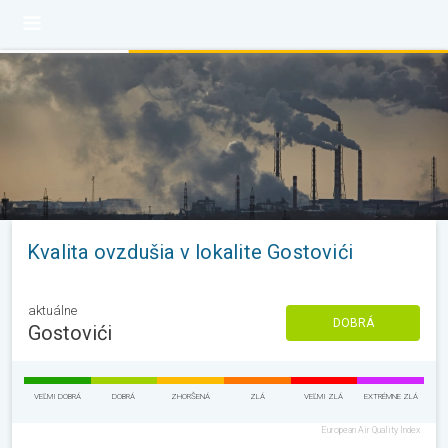
Kvalita ovzdušia v lokalite Gostovići
aktuálne
DOBRÁ
Gostovići
VEĽMI DOBRÁ
DOBRÁ
ZHORŠENÁ
ZLÁ
VEĽMI ZLÁ
EXTRÉMNE ZLÁ
European Air Quality Index