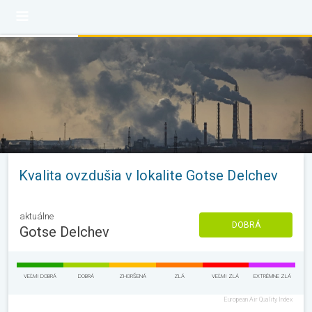
Kvalita ovzdušia v lokalite Gotse Delchev
aktuálne
DOBRÁ
Gotse Delchev
VEĽMI DOBRÁ
DOBRÁ
ZHORŠENÁ
ZLÁ
VEĽMI ZLÁ
EXTRÉMNE ZLÁ
European Air Quality Index