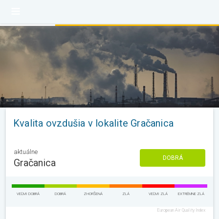
Kvalita ovzdušia v lokalite Gračanica
aktuálne
DOBRÁ
Gračanica
VEĽMI DOBRÁ
DOBRÁ
ZHORŠENÁ
ZLÁ
VEĽMI ZLÁ
EXTRÉMNE ZLÁ
European Air Quality Index