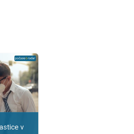
?. Viacero rizík pre zdravie. . .
astice v