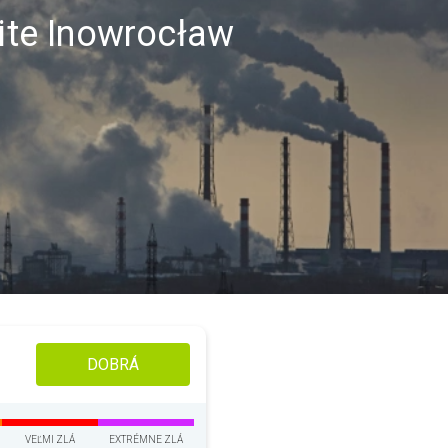
lite Inowrocław
DOBRÁ
VEĽMI ZLÁ
EXTRÉMNE ZLÁ