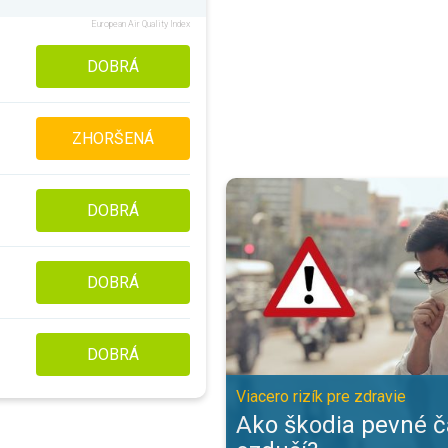
European Air Quality Index
DOBRÁ
ZHORŠENÁ
Ako škodia pevné častice v ozduší
DOBRÁ
DOBRÁ
DOBRÁ
Viacero rizík pre zdravie
Ako škodia pevné č