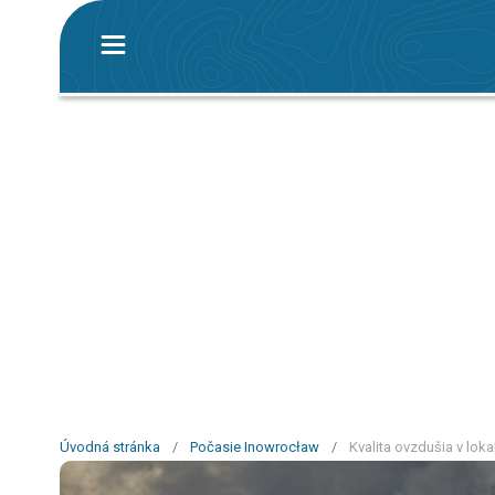
Úvodná stránka
/
Počasie Inowrocław
/
Kvalita ovzdušia v lok