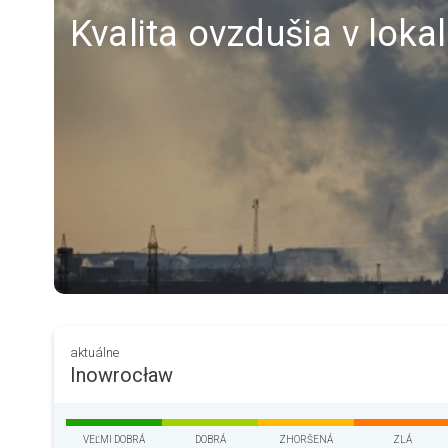
Kvalita ovzdušia v loka
aktuálne
Inowrocław
VEĽMI DOBRÁ
DOBRÁ
ZHORŠENÁ
ZLÁ