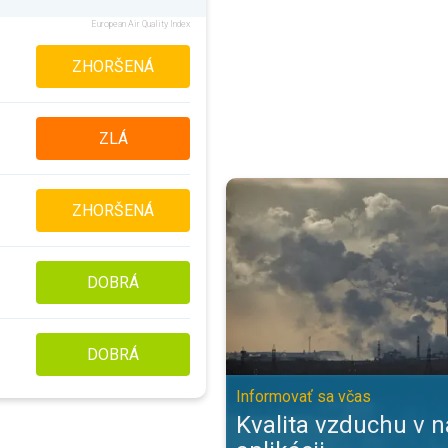
European Air Quality Index
ZHORŠENÁ
ZLÁ
Kvalita vzduchu v našej aplikácii
ZHORŠENÁ
DOBRÁ
DOBRÁ
Informovať sa včas
Kvalita vzduchu v n