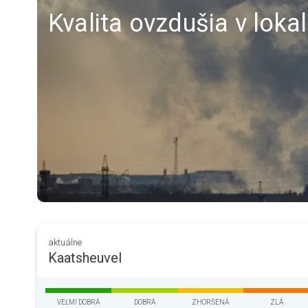
Kvalita ovzdušia v loka
aktuálne
Kaatsheuvel
VEĽMI DOBRÁ
DOBRÁ
ZHORŠENÁ
ZLÁ