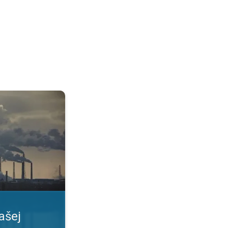
. Informovať sa včas. . .
ašej