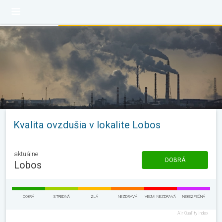
Kvalita ovzdušia v lokalite Lobos
aktuálne
DOBRÁ
Lobos
DOBRÁ
STREDNÁ
ZLÁ
NEZDRAVÁ
VEĽMI NEZDRAVÁ
NEBEZPEČNÁ
Air Quality Index