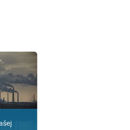
. Informovať sa včas. . .
ašej