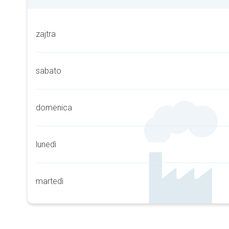
zajtra
sabato
domenica
lunedì
martedì