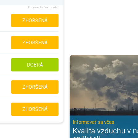
European Air Quality Index
ZHORŠENÁ
ZHORŠENÁ
Kvalita vzduchu v našej aplikácii
DOBRÁ
ZHORŠENÁ
ZHORŠENÁ
Informovať sa včas
Kvalita vzduchu v n