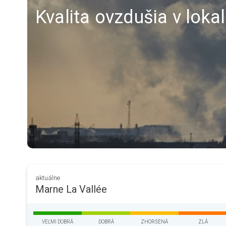
Kvalita ovzdušia v loka
aktuálne
Marne La Vallée
VEĽMI DOBRÁ
DOBRÁ
ZHORŠENÁ
ZLÁ