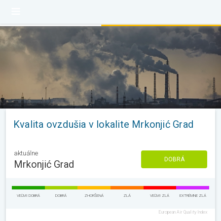
Kvalita ovzdušia v lokalite Mrkonjić Grad
aktuálne
DOBRÁ
Mrkonjić Grad
VEĽMI DOBRÁ
DOBRÁ
ZHORŠENÁ
ZLÁ
VEĽMI ZLÁ
EXTRÉMNE ZLÁ
European Air Quality Index