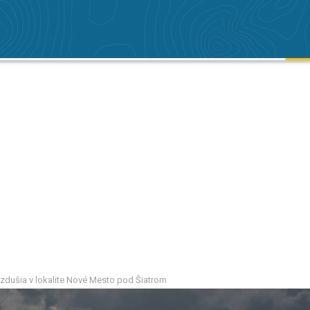
vzdušia v lokalite Nové Mesto pod Šiatrom