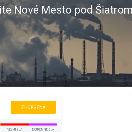
alite Nové Mesto pod Šiatro
ZHORŠENÁ
VEĽMI ZLÁ
EXTRÉMNE ZLÁ