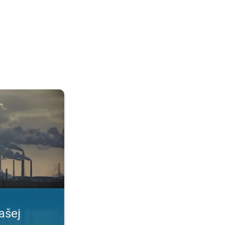
. Informovať sa včas. . .
ašej