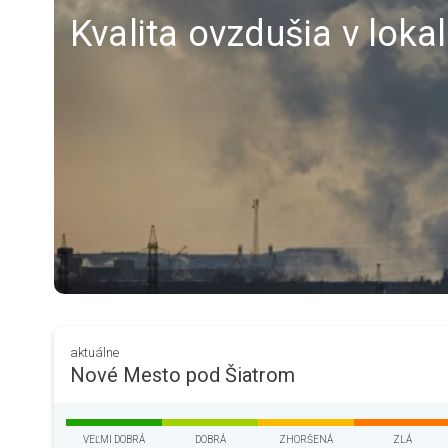
Kvalita ovzdušia v lok
aktuálne
Nové Mesto pod Šiatrom
VEĽMI DOBRÁ
DOBRÁ
ZHORŠENÁ
ZLÁ