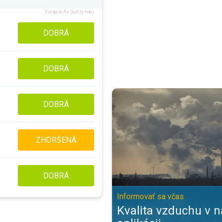
European Air Quality Index
DOBRÁ
DOBRÁ
Kvalita vzduchu v našej aplikácii
DOBRÁ
ZHORŠENÁ
DOBRÁ
Informovať sa včas
Kvalita vzduchu v n