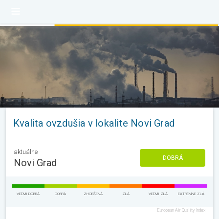
Kvalita ovzdušia v lokalite Novi Grad
aktuálne
DOBRÁ
Novi Grad
VEĽMI DOBRÁ
DOBRÁ
ZHORŠENÁ
ZLÁ
VEĽMI ZLÁ
EXTRÉMNE ZLÁ
European Air Quality Index