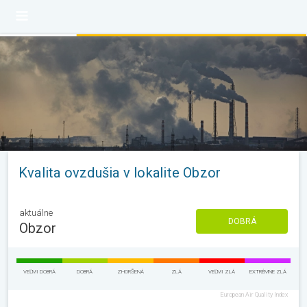
Kvalita ovzdušia v lokalite Obzor
aktuálne
DOBRÁ
Obzor
VEĽMI DOBRÁ
DOBRÁ
ZHORŠENÁ
ZLÁ
VEĽMI ZLÁ
EXTRÉMNE ZLÁ
European Air Quality Index