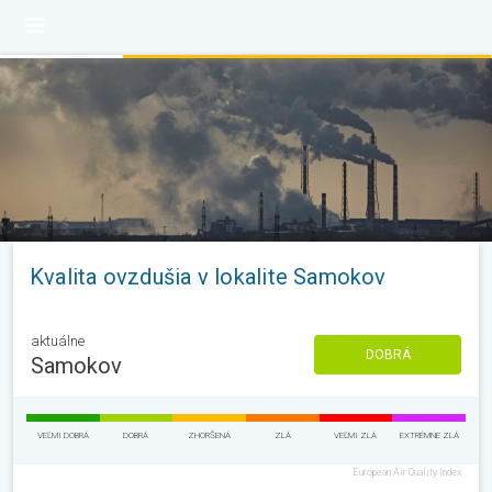
Kvalita ovzdušia v lokalite Samokov
aktuálne
DOBRÁ
Samokov
VEĽMI DOBRÁ
DOBRÁ
ZHORŠENÁ
ZLÁ
VEĽMI ZLÁ
EXTRÉMNE ZLÁ
European Air Quality Index