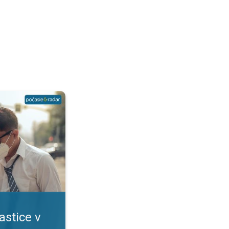
?. Viacero rizík pre zdravie. . .
astice v