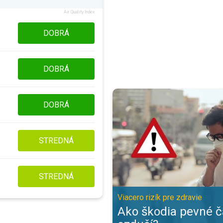
Air Quality Index
DOBRÁ
DOBRÁ
Ako škodia pevné častice v ozduší
DOBRÁ
STREDNÁ
STREDNÁ
Viacero rizík pre zdravie
Ako škodia pevné č