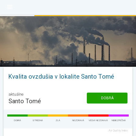
Kvalita ovzdušia v lokalite Santo Tomé
aktuálne
DOBRÁ
Santo Tomé
DOBRÁ
STREDNÁ
ZLÁ
NEZDRAVÁ
VEĽMI NEZDRAVÁ
NEBEZPEČNÁ
Air Quality Index