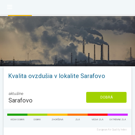
Kvalita ovzdušia v lokalite Sarafovo
aktuálne
DOBRÁ
Sarafovo
VEĽMI DOBRÁ
DOBRÁ
ZHORŠENÁ
ZLÁ
VEĽMI ZLÁ
EXTRÉMNE ZLÁ
European Air Quality Index