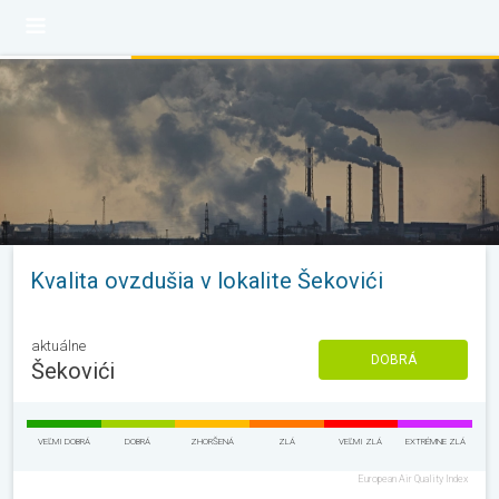
Kvalita ovzdušia v lokalite Šekovići
aktuálne
DOBRÁ
Šekovići
VEĽMI DOBRÁ
DOBRÁ
ZHORŠENÁ
ZLÁ
VEĽMI ZLÁ
EXTRÉMNE ZLÁ
European Air Quality Index