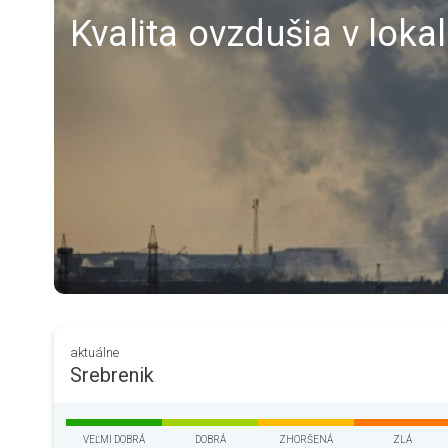
Kvalita ovzdušia v lokal
aktuálne
Srebrenik
VEĽMI DOBRÁ
DOBRÁ
ZHORŠENÁ
ZLÁ