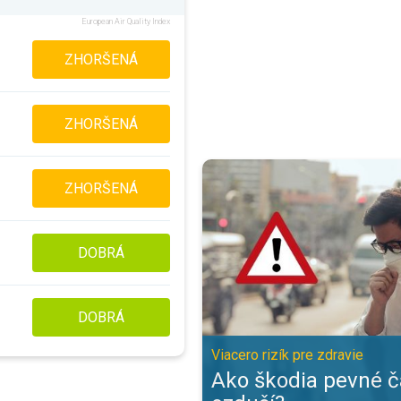
European Air Quality Index
ZHORŠENÁ
ZHORŠENÁ
Ako škodia pevné častice v ozduší
ZHORŠENÁ
DOBRÁ
DOBRÁ
Viacero rizík pre zdravie
Ako škodia pevné č