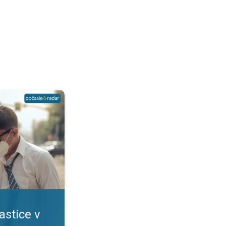
?. Viacero rizík pre zdravie. . .
astice v