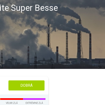
lite Super Besse
DOBRÁ
VEĽMI ZLÁ
EXTRÉMNE ZLÁ