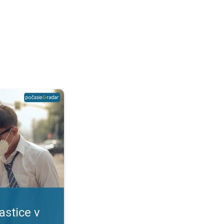
?. Viacero rizík pre zdravie. . .
astice v