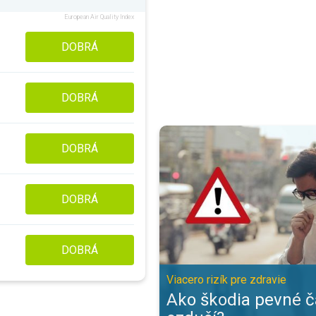
European Air Quality Index
DOBRÁ
DOBRÁ
Ako škodia pevné častice v ozduší
DOBRÁ
DOBRÁ
DOBRÁ
Viacero rizík pre zdravie
Ako škodia pevné č