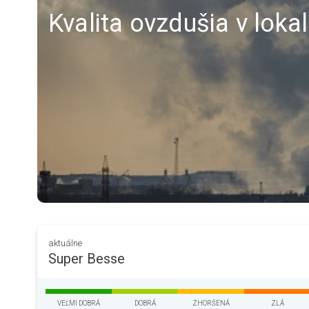
Kvalita ovzdušia v loka
aktuálne
Super Besse
VEĽMI DOBRÁ
DOBRÁ
ZHORŠENÁ
ZLÁ