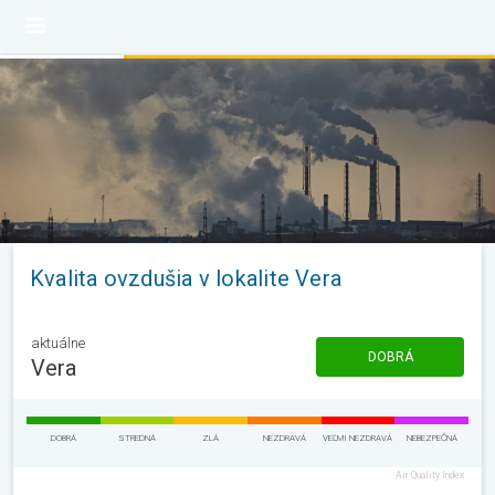
Kvalita ovzdušia v lokalite Vera
aktuálne
DOBRÁ
Vera
DOBRÁ
STREDNÁ
ZLÁ
NEZDRAVÁ
VEĽMI NEZDRAVÁ
NEBEZPEČNÁ
Air Quality Index