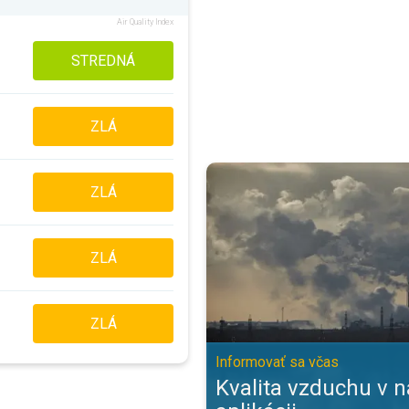
Air Quality Index
STREDNÁ
ZLÁ
Kvalita vzduchu v našej aplikácii
ZLÁ
ZLÁ
ZLÁ
Informovať sa včas
Kvalita vzduchu v n