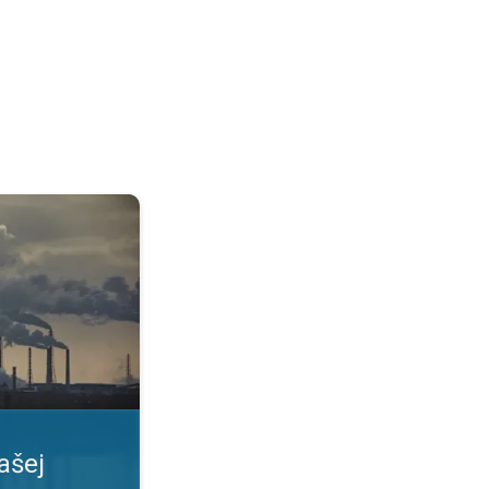
. Informovať sa včas. . .
ašej