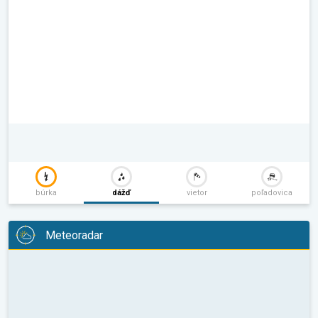
búrka
dážď
vietor
poľadovica
Meteoradar