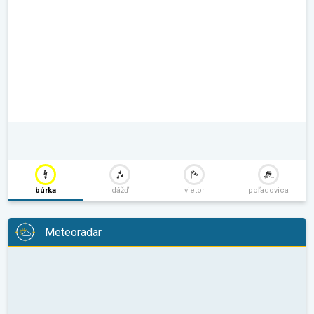
búrka
dážď
vietor
poľadovica
Meteoradar