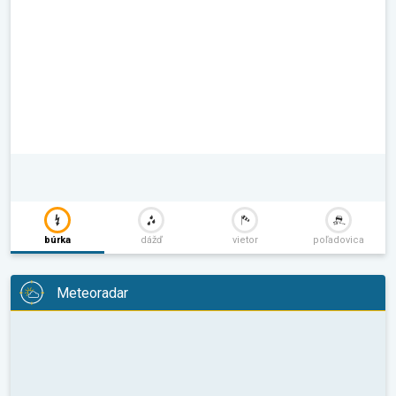
búrka
dážď
vietor
poľadovica
Meteoradar