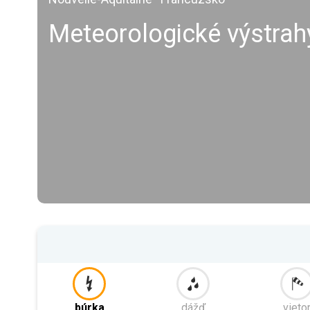
Meteorologické výstra
búrka
dážď
vieto