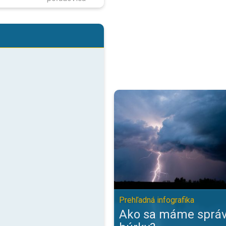
Ako sa máme správať počas búrky
Prehľadná infografika
Ako sa máme správ