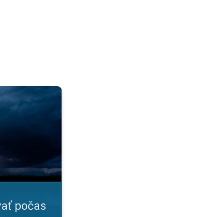
?. Prehľadná infografika. . .
ať počas