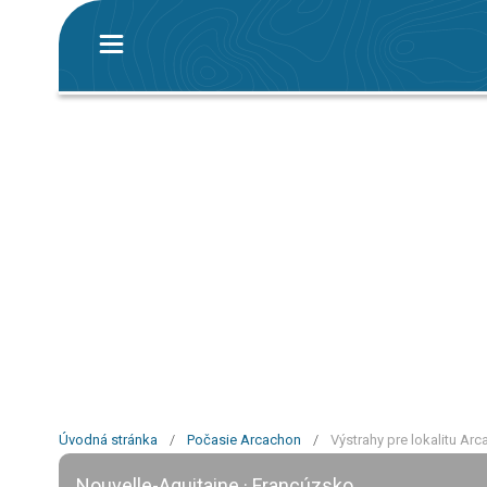
Úvodná stránka
/
Počasie Arcachon
/
Výstrahy pre lokalitu Ar
Nouvelle-Aquitaine · Francúzsko