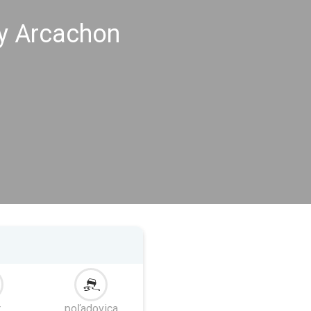
hy Arcachon
r
poľadovica