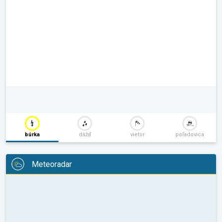
búrka
dážď
vietor
poľadovica
Meteoradar