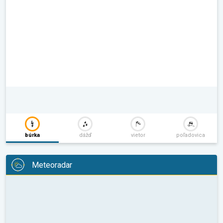
búrka
dážď
vietor
poľadovica
Meteoradar