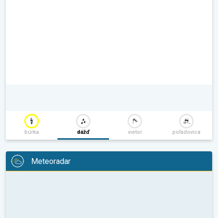
búrka
dážď
vietor
poľadovica
Meteoradar