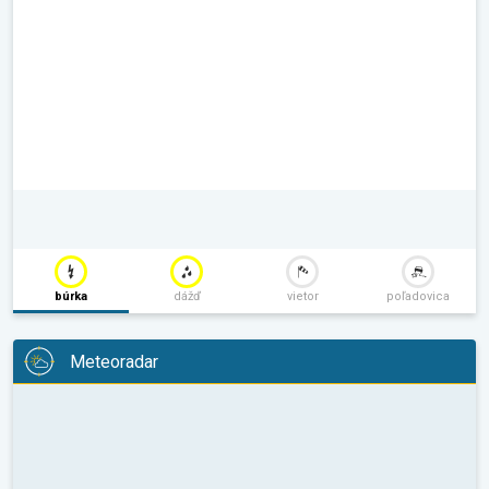
búrka
dážď
vietor
poľadovica
Meteoradar