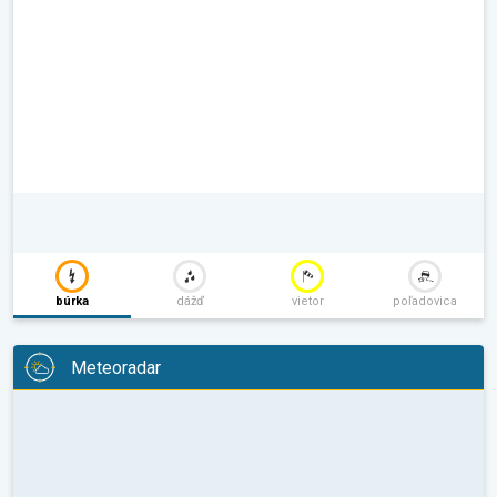
búrka
dážď
vietor
poľadovica
Meteoradar