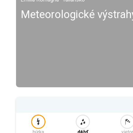
Meteorologické výstrah
búrka
dážď
vieto