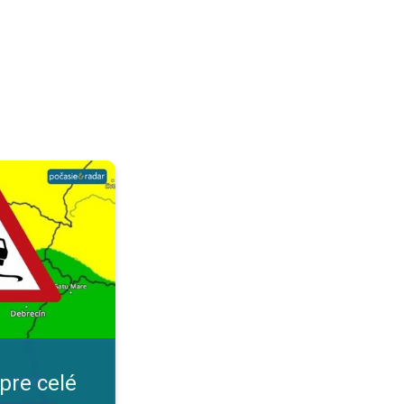
ensko. Nepriaznivé počasie. . .
pre celé