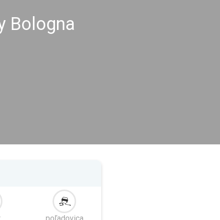
y Bologna
r
poľadovica