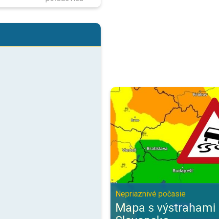
Mapa s výstrahami pre celé Slov
Nepriaznivé počasie
Mapa s výstrahami 