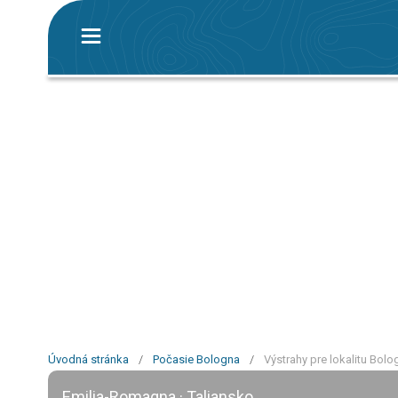
Úvodná stránka
/
Počasie Bologna
/
Výstrahy pre lokalitu Bolo
Emilia-Romagna · Taliansko