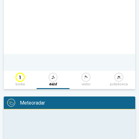
búrka
dážď
vietor
poľadovica
Meteoradar