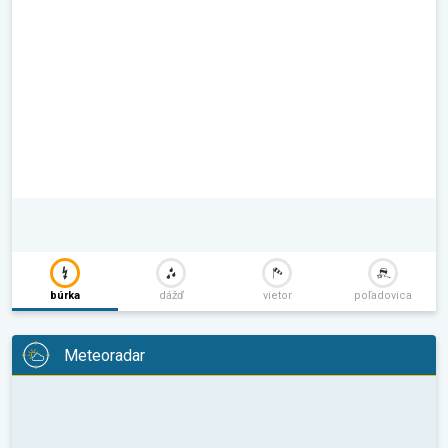
búrka
dážď
vietor
poľadovica
Meteoradar