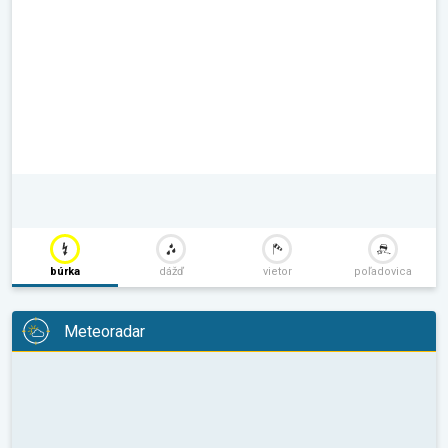
búrka
dážď
vietor
poľadovica
Meteoradar