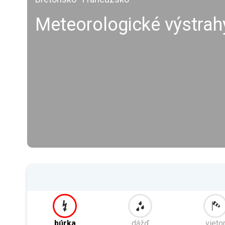
Meteorologické výstrah
búrka
dážď
vieto