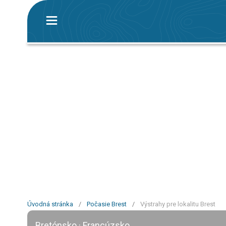
Úvodná stránka
/
Počasie Brest
/
Výstrahy pre lokalitu Brest
Bretónsko · Francúzsko