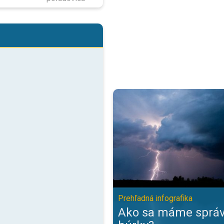
Ako sa máme správať počas búrky
Prehľadná infografika
Ako sa máme správ