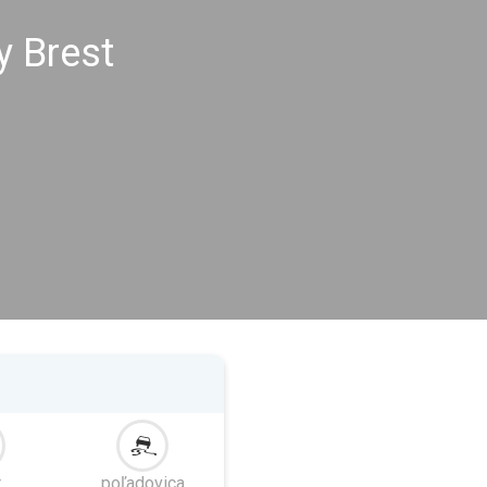
y Brest
r
poľadovica