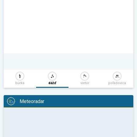
búrka
dážď
vietor
poľadovica
Meteoradar