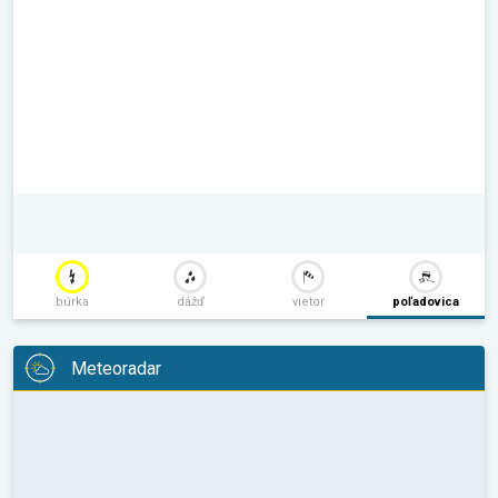
búrka
dážď
vietor
poľadovica
Meteoradar